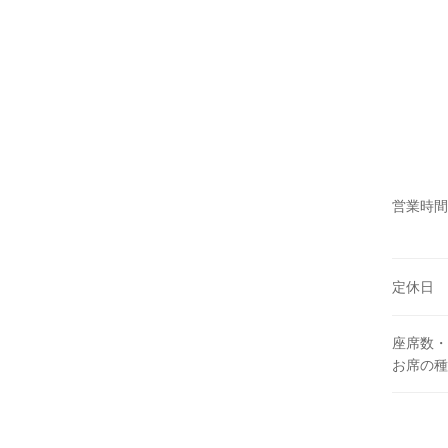
営業時間
定休日
座席数・
お席の種